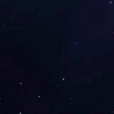
上一篇：第一届全国青少年三大球运动会（长
联系方式
0731-82564048
联系电话：
地址：长沙市天心区芙蓉中路贺龙体育中心北门101
地图查看我们