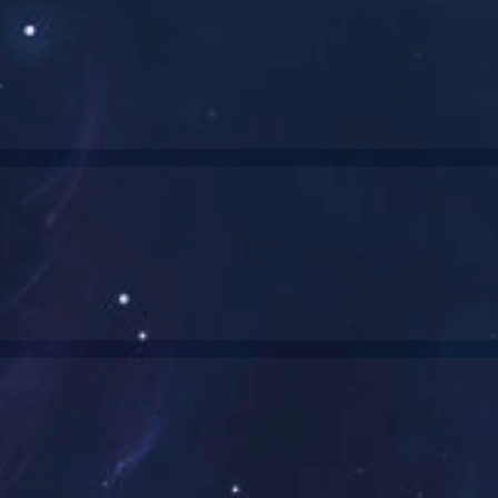
2024年长沙市全民健身日展演活动