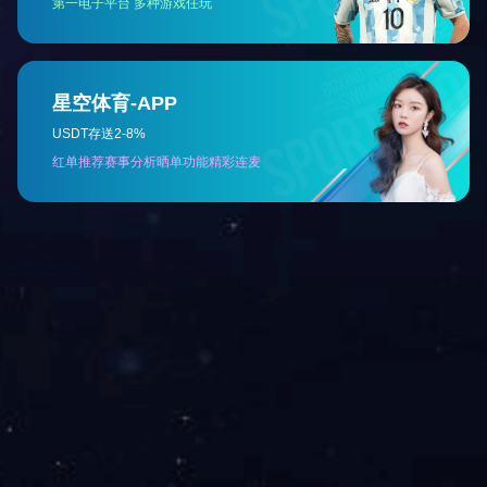
上一篇：长沙市首届乡村运动会
联系方式
0731-82564048
联系电话：
地址：长沙市天心区芙蓉中路贺龙体育中心北门101
地图查看我们