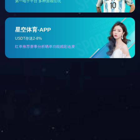
上一篇：全国青少年体育冬夏令营·亲子夏令营【湖南站
联系方式
0731-82564048
联系电话：
地址：长沙市天心区芙蓉中路贺龙体育中心北门101
地图查看我们