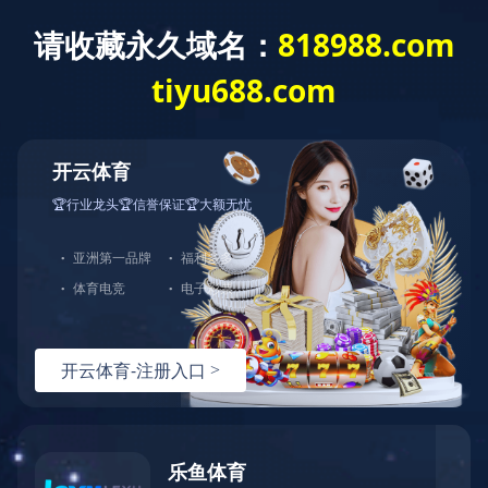
好博（中国）体育官方网站
好博（中国）体育官方网