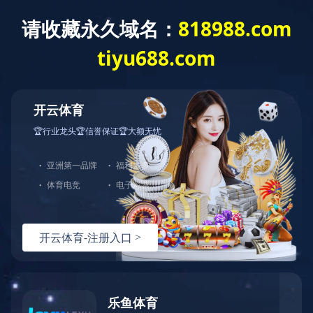
好博（中国）体育官方网站
好博（中国）体育官方网